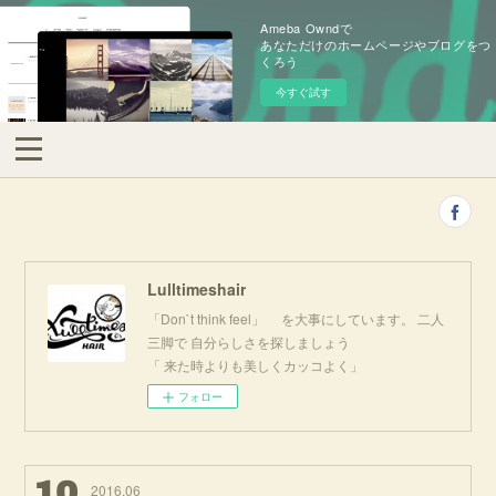
Ameba Owndで
あなただけのホームページやブログをつ
くろう
今すぐ試す
Lulltimeshair
「Don`t think feel」 を大事にしています。 二人
三脚で 自分らしさを探しましょう
「 来た時よりも美しくカッコよく」
フォロー
10
2016
.
06