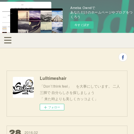
Ameba Owndで
あなただけのホームページやブログをつ
くろう
今すぐ試す
Lulltimeshair
「Don`t think feel」 を大事にしています。 二人
三脚で 自分らしさを探しましょう
「 来た時よりも美しくカッコよく」
フォロー
28
2016
.
02