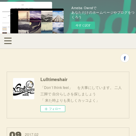
Ameba Owndで
あなただけのホームページやブログをつ
くろう
今すぐ試す
Lulltimeshair
「Don`t think feel」 を大事にしています。 二人
三脚で 自分らしさを探しましょう
「 来た時よりも美しくカッコよく」
フォロー
09
2017
.
02