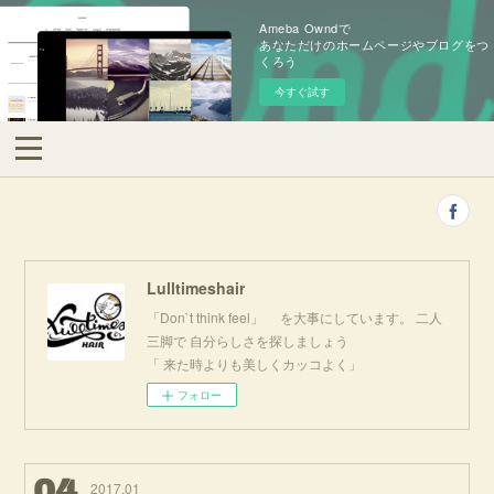
Ameba Owndで
あなただけのホームページやブログをつ
くろう
今すぐ試す
Lulltimeshair
「Don`t think feel」 を大事にしています。 二人
三脚で 自分らしさを探しましょう
「 来た時よりも美しくカッコよく」
フォロー
04
2017
.
01